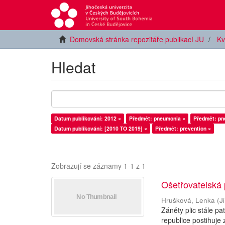
Domovská stránka repozitáře publikací JU
Kv
Hledat
Datum publikování: 2012 ×
Předmět: pneumonia ×
Předmět: pn
Datum publikování: [2010 TO 2019] ×
Předmět: prevention ×
Zobrazují se záznamy 1-1 z 1
Ošetřovatelská 
Hrušková, Lenka
(
J
Záněty plic stále p
republice postihuje 