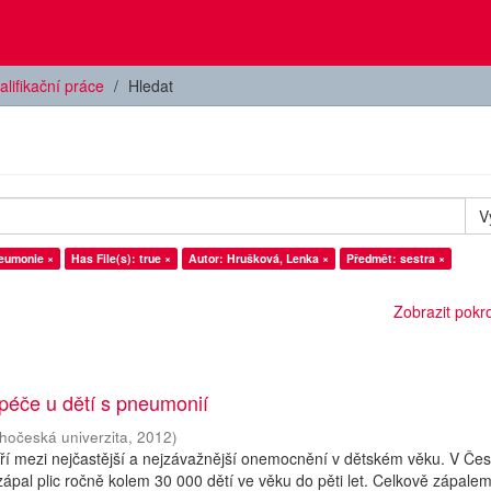
alifikační práce
Hledat
V
eumonie ×
Has File(s): true ×
Autor: Hrušková, Lenka ×
Předmět: sestra ×
Zobrazit pokroč
péče u dětí s pneumonií
ihočeská univerzita
,
2012
)
atří mezi nejčastější a nejzávažnější onemocnění v dětském věku. V Če
zápal plic ročně kolem 30 000 dětí ve věku do pěti let. Celkově zápalem