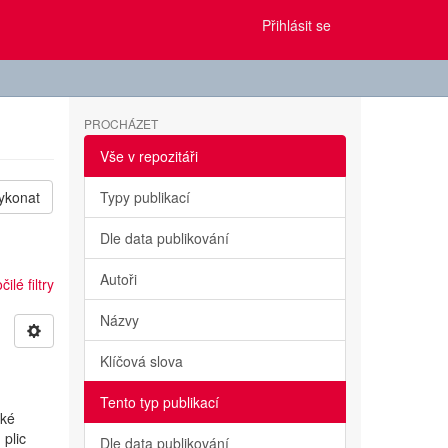
Přihlásit se
PROCHÁZET
Vše v repozitáři
ykonat
Typy publikací
Dle data publikování
Autoři
ilé filtry
Názvy
Klíčová slova
Tento typ publikací
ské
 plic
Dle data publikování