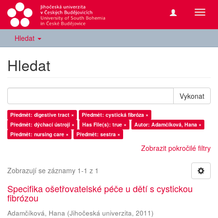
Přepn
navig
Hledat
Hledat
Vykonat
Předmět: digestive tract ×
Předmět: cystická fibróza ×
Předmět: dýchací ústrojí ×
Has File(s): true ×
Autor: Adamčíková, Hana ×
Předmět: nursing care ×
Předmět: sestra ×
Zobrazit pokročilé filtry
Zobrazují se záznamy 1-1 z 1
Specifika ošetřovatelské péče u dětí s cystickou
fibrózou
Adamčíková, Hana
(
Jihočeská univerzita
,
2011
)