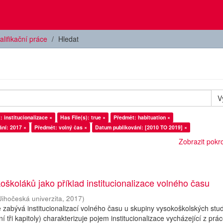
alifikační práce
Hledat
V
 institucionalizace ×
Has File(s): true ×
Předmět: habituation ×
ní: 2017 ×
Předmět: volný čas ×
Datum publikování: [2010 TO 2019] ×
Zobrazit pokroč
oškoláků jako příklad institucionalizace volného času
Jihočeská univerzita
,
2017
)
 zabývá institucionalizací volného času u skupiny vysokoškolských stu
ní tři kapitoly) charakterizuje pojem institucionalizace vycházející z prá