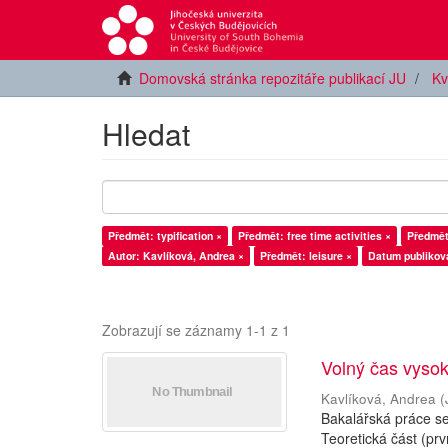
Domovská stránka repozitáře publikací JU
Kv
Hledat
Předmět: typification ×
Předmět: free time activities ×
Předmět:
Autor: Kavlíková, Andrea ×
Předmět: leisure ×
Datum publiková
Zobrazují se záznamy 1-1 z 1
Volný čas vysok
Kavlíková, Andrea
(
Bakalářská práce se
Teoretická část (prv