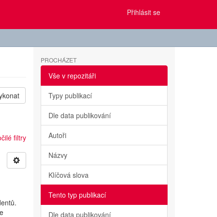
Přihlásit se
PROCHÁZET
Vše v repozitáři
ykonat
Typy publikací
Dle data publikování
Autoři
ilé filtry
Názvy
Klíčová slova
Tento typ publikací
dentů.
ce
Dle data publikování