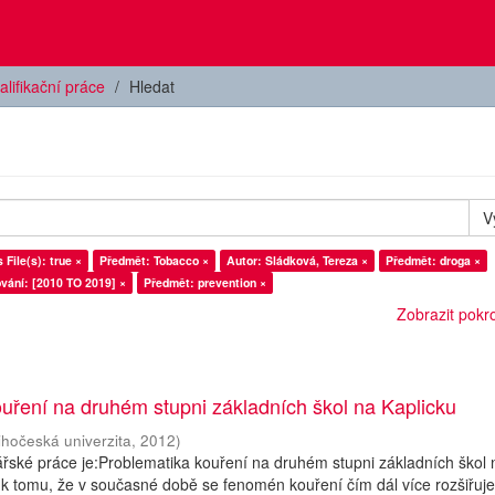
alifikační práce
Hledat
V
 File(s): true ×
Předmět: Tobacco ×
Autor: Sládková, Tereza ×
Předmět: droga ×
vání: [2010 TO 2019] ×
Předmět: prevention ×
Zobrazit pokroč
uření na druhém stupni základních škol na Kaplicku
ihočeská univerzita
,
2012
)
ské práce je:Problematika kouření na druhém stupni základních škol 
k tomu, že v současné době se fenomén kouření čím dál více rozšiřuje