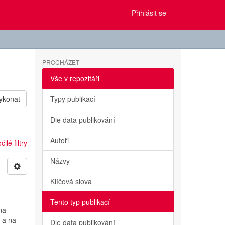
Přihlásit se
PROCHÁZET
Vše v repozitáři
ykonat
Typy publikací
Dle data publikování
Autoři
ilé filtry
Názvy
Klíčová slova
Tento typ publikací
na
 a na
Dle data publikování