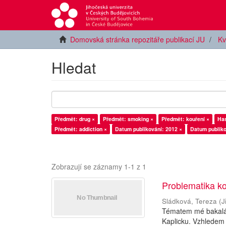
Domovská stránka repozitáře publikací JU
Kv
Hledat
Předmět: drug ×
Předmět: smoking ×
Předmět: kouření ×
Has
Předmět: addiction ×
Datum publikování: 2012 ×
Datum publiko
Zobrazují se záznamy 1-1 z 1
Problematika ko
Sládková, Tereza
(
J
Tématem mé bakalář
Kaplicku. Vzhledem 