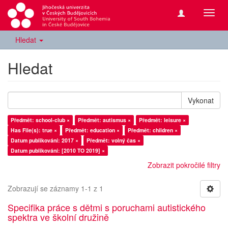
Přepn
navig
Hledat
Hledat
Vykonat
Předmět: school-club ×
Předmět: autismus ×
Předmět: leisure ×
Has File(s): true ×
Předmět: education ×
Předmět: children ×
Datum publikování: 2017 ×
Předmět: volný čas ×
Datum publikování: [2010 TO 2019] ×
Zobrazit pokročilé filtry
Zobrazují se záznamy 1-1 z 1
Specifika práce s dětmi s poruchami autistického
spektra ve školní družině