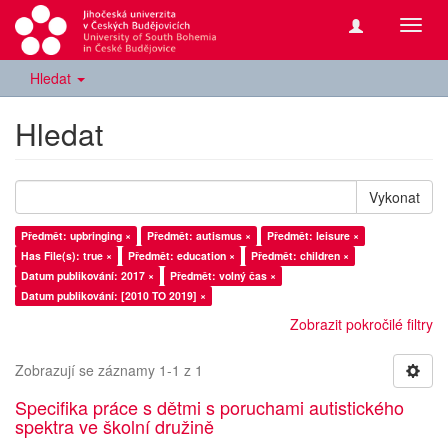
Přepn
navig
Hledat
Hledat
Vykonat
Předmět: upbringing ×
Předmět: autismus ×
Předmět: leisure ×
Has File(s): true ×
Předmět: education ×
Předmět: children ×
Datum publikování: 2017 ×
Předmět: volný čas ×
Datum publikování: [2010 TO 2019] ×
Zobrazit pokročilé filtry
Zobrazují se záznamy 1-1 z 1
Specifika práce s dětmi s poruchami autistického
spektra ve školní družině