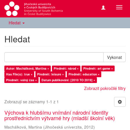
Přepn
navig
Hledat
Hledat
Vykonat
Autor: Machálková, Martina ×
Předmět: národ ×
Předmět: art game ×
Has File(s): true ×
Předmět: leisure ×
Předmět: education ×
Předmět: volný čas ×
Datum publikování: [2010 TO 2019] ×
Zobrazit pokročilé filtry
Zobrazují se záznamy 1-1 z 1
Výchova k hlubšímu vnímání národní identity
prostřednictvím výtvarné hry (mladší školní věk)
Machálková, Martina
(
Jihočeská univerzita
,
2012
)