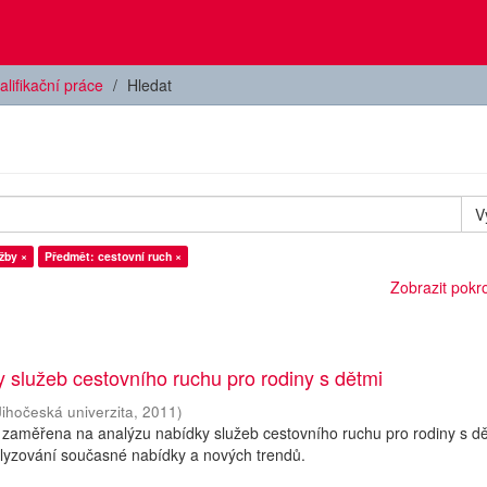
alifikační práce
Hledat
V
žby ×
Předmět: cestovní ruch ×
Zobrazit pokroč
 služeb cestovního ruchu pro rodiny s dětmi
Jihočeská univerzita
,
2011
)
 zaměřena na analýzu nabídky služeb cestovního ruchu pro rodiny s dě
alyzování současné nabídky a nových trendů.