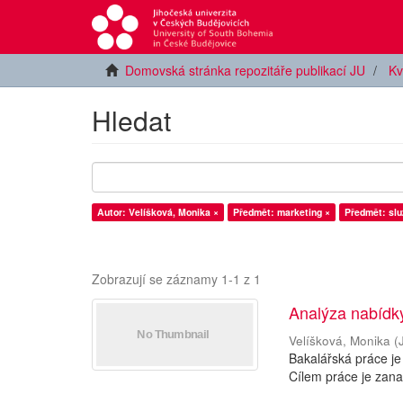
Domovská stránka repozitáře publikací JU
Kv
Hledat
Autor: Velíšková, Monika ×
Předmět: marketing ×
Předmět: slu
Zobrazují se záznamy 1-1 z 1
Analýza nabídky
Velíšková, Monika
(
Bakalářská práce je
Cílem práce je zan