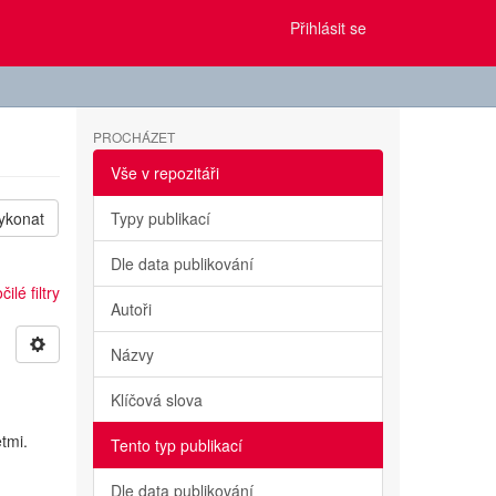
Přihlásit se
PROCHÁZET
Vše v repozitáři
ykonat
Typy publikací
Dle data publikování
ilé filtry
Autoři
Názvy
Klíčová slova
tmi.
Tento typ publikací
Dle data publikování