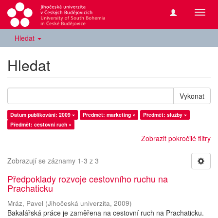
Přepn
navig
Hledat
Hledat
Vykonat
Datum publikování: 2009 ×
Předmět: marketing ×
Předmět: služby ×
Předmět: cestovní ruch ×
Zobrazit pokročilé filtry
Zobrazují se záznamy 1-3 z 3
Předpoklady rozvoje cestovního ruchu na
Prachaticku
Mráz, Pavel
(
Jihočeská univerzita
,
2009
)
Bakalářská práce je zaměřena na cestovní ruch na Prachaticku.