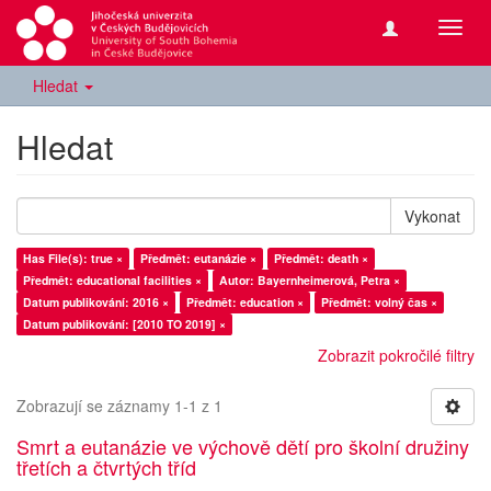
Přepn
navig
Hledat
Hledat
Vykonat
Has File(s): true ×
Předmět: eutanázie ×
Předmět: death ×
Předmět: educational facilities ×
Autor: Bayernheimerová, Petra ×
Datum publikování: 2016 ×
Předmět: education ×
Předmět: volný čas ×
Datum publikování: [2010 TO 2019] ×
Zobrazit pokročilé filtry
Zobrazují se záznamy 1-1 z 1
Smrt a eutanázie ve výchově dětí pro školní družiny
třetích a čtvrtých tříd