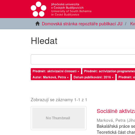
Domovská stránka repozitáře publikací JU
Kv
Hledat
Předmět: aktivizační činnosti ×
Předmět: activization programme
Autor: Marková, Petra ×
Datum publikování: 2016 ×
Předmět: e
Zobrazují se záznamy 1-1 z 1
Sociálně aktivi
Marková, Petra
(
Jih
Bakalářská práce se
Teoretická část char