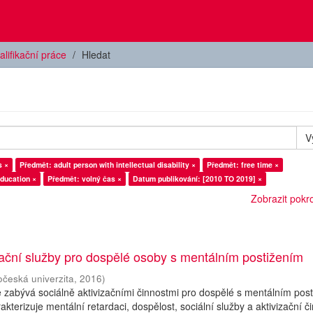
alifikační práce
Hledat
V
s ×
Předmět: adult person with intellectual disability ×
Předmět: free time ×
ducation ×
Předmět: volný čas ×
Datum publikování: [2010 TO 2019] ×
Zobrazit pokroč
zační služby pro dospělé osoby s mentálním postižením
očeská univerzita
,
2016
)
 zabývá sociálně aktivizačními činnostmi pro dospělé s mentálním pos
akterizuje mentální retardaci, dospělost, sociální služby a aktivizační či