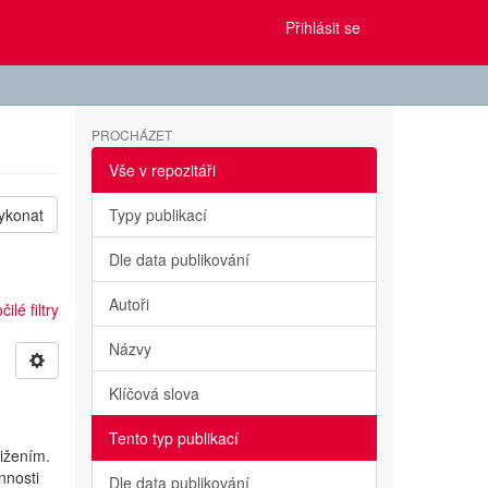
Přihlásit se
PROCHÁZET
Vše v repozitáři
ykonat
Typy publikací
Dle data publikování
Autoři
ilé filtry
Názvy
Klíčová slova
Tento typ publikací
tižením.
nnosti
Dle data publikování