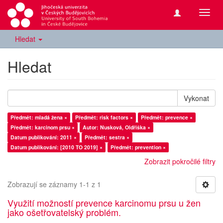
Přepn
navig
Hledat
Hledat
Vykonat
Předmět: mladá žena ×
Předmět: risk factors ×
Předmět: prevence ×
Předmět: karcinom prsu ×
Autor: Nusková, Oldřiška ×
Datum publikování: 2011 ×
Předmět: sestra ×
Datum publikování: [2010 TO 2019] ×
Předmět: prevention ×
Zobrazit pokročilé filtry
Zobrazují se záznamy 1-1 z 1
Využití možností prevence karcinomu prsu u žen
jako ošetřovatelský problém.