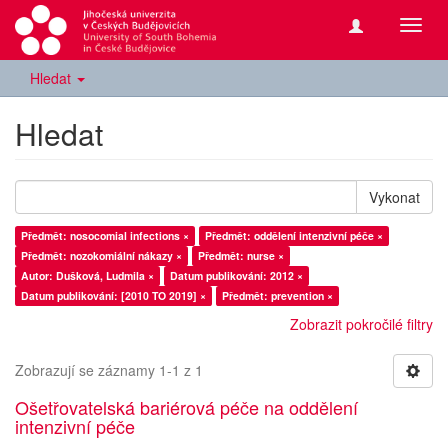
Přepn
navig
Hledat
Hledat
Vykonat
Předmět: nosocomial infections ×
Předmět: oddělení intenzivní péče ×
Předmět: nozokomiální nákazy ×
Předmět: nurse ×
Autor: Dušková, Ludmila ×
Datum publikování: 2012 ×
Datum publikování: [2010 TO 2019] ×
Předmět: prevention ×
Zobrazit pokročilé filtry
Zobrazují se záznamy 1-1 z 1
Ošetřovatelská bariérová péče na oddělení
intenzivní péče