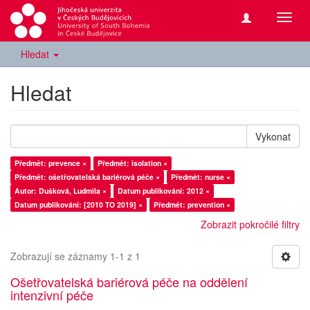
Přepn
navig
Hledat
Hledat
Vykonat
Předmět: prevence ×
Předmět: isolation ×
Předmět: ošetřovatelská bariérová péče ×
Předmět: nurse ×
Autor: Dušková, Ludmila ×
Datum publikování: 2012 ×
Datum publikování: [2010 TO 2019] ×
Předmět: prevention ×
Zobrazit pokročilé filtry
Zobrazují se záznamy 1-1 z 1
Ošetřovatelská bariérová péče na oddělení
intenzivní péče