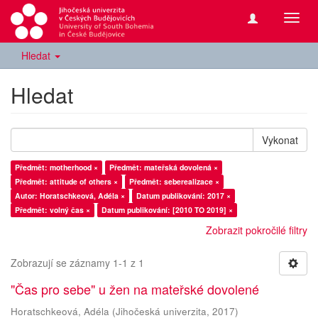
Přepn
navig
Hledat
Hledat
Vykonat
Předmět: motherhood ×
Předmět: mateřská dovolená ×
Předmět: attitude of others ×
Předmět: seberealizace ×
Autor: Horatschkeová, Adéla ×
Datum publikování: 2017 ×
Předmět: volný čas ×
Datum publikování: [2010 TO 2019] ×
Zobrazit pokročilé filtry
Zobrazují se záznamy 1-1 z 1
"Čas pro sebe" u žen na mateřské dovolené
Horatschkeová, Adéla
(
Jihočeská univerzita
,
2017
)