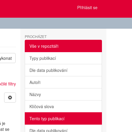
Přihlásit se
PROCHÁZET
Vše v repozitáři
ykonat
Typy publikací
Dle data publikování
Autoři
ilé filtry
Názvy
Klíčová slova
Tento typ publikací
 je
st se
Dle data publikování