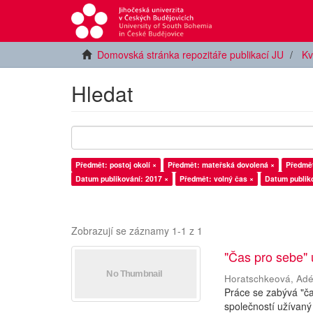
Domovská stránka repozitáře publikací JU
Kv
Hledat
Předmět: postoj okolí ×
Předmět: mateřská dovolená ×
Předmět
Datum publikování: 2017 ×
Předmět: volný čas ×
Datum publiko
Zobrazují se záznamy 1-1 z 1
"Čas pro sebe"
Horatschkeová, Adé
Práce se zabývá "č
společností užívaný