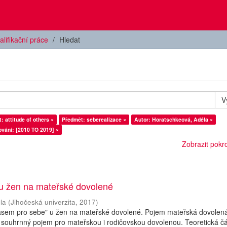
alifikační práce
Hledat
V
: attitude of others ×
Předmět: seberealizace ×
Autor: Horatschkeová, Adéla ×
vání: [2010 TO 2019] ×
Zobrazit pokroč
 u žen na mateřské dovolené
la
(
Jihočeská univerzita
,
2017
)
asem pro sebe" u žen na mateřské dovolené. Pojem mateřská dovolená
 souhrnný pojem pro mateřskou i rodičovskou dovolenou. Teoretická čá