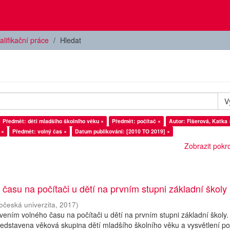
alifikační práce
Hledat
V
Předmět: děti mladšího školního věku ×
Předmět: počítač ×
Autor: Fišerová, Katka 
 ×
Předmět: volný čas ×
Datum publikování: [2010 TO 2019] ×
Zobrazit pokroč
 času na počítači u dětí na prvním stupni základní školy
očeská univerzita
,
2017
)
vením volného času na počítači u dětí na prvním stupni základní školy.
 představena věková skupina dětí mladšího školního věku a vysvětlení p