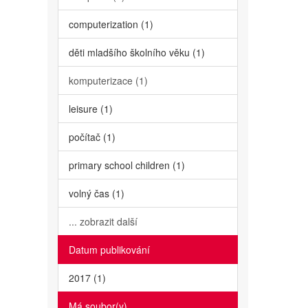
computerization (1)
děti mladšího školního věku (1)
komputerizace (1)
leisure (1)
počítač (1)
primary school children (1)
volný čas (1)
... zobrazit další
Datum publikování
2017 (1)
Má soubor(y)