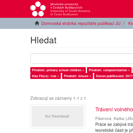
Domovská stránka repozitáře publikací JU
Kv
Hledat
Předmět: primary school children ×
Předmět: computerization ×
Has File(s): true ×
Předmět: leisure ×
Datum publikování: 2017
Zobrazují se záznamy 1-1 z 1
Trávení volného
Fišerová, Katka
(
Jih
Práce se zabývá trá
teoretické části je