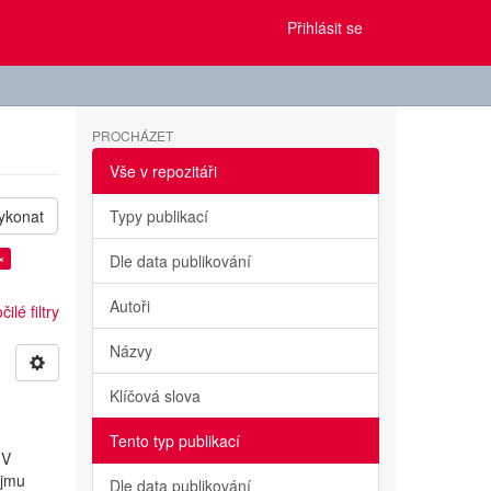
Přihlásit se
PROCHÁZET
Vše v repozitáři
ykonat
Typy publikací
×
Dle data publikování
Autoři
ilé filtry
Názvy
Klíčová slova
Tento typ publikací
 V
ojmu
Dle data publikování