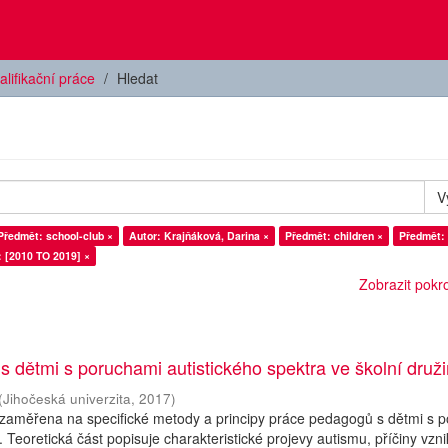
alifikační práce
Hledat
V
Předmět: school-club ×
Autor: Krajňáková, Darina ×
Předmět: children ×
Předmět: 
: [2010 TO 2019] ×
Zobrazit pokroč
 s dětmi s poruchami autistického spektra ve školní druž
(
Jihočeská univerzita
,
2017
)
 zaměřena na specifické metody a principy práce pedagogů s dětmi s 
. Teoretická část popisuje charakteristické projevy autismu, příčiny vzn