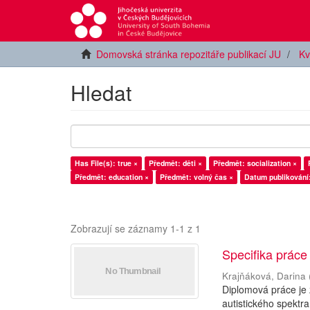
Domovská stránka repozitáře publikací JU
Kv
Hledat
Has File(s): true ×
Předmět: děti ×
Předmět: socialization ×
Předmět: education ×
Předmět: volný čas ×
Datum publikování
Zobrazují se záznamy 1-1 z 1
Specifika práce
Krajňáková, Darina
Diplomová práce je
autistického spektra