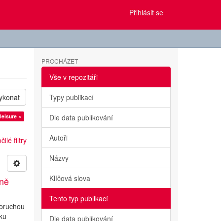
Přihlásit se
PROCHÁZET
Vše v repozitáři
ykonat
Typy publikací
leisure ×
Dle data publikování
Autoři
ilé filtry
Názvy
Klíčová slova
ině
Tento typ publikací
poruchou
iku
Dle data publikování