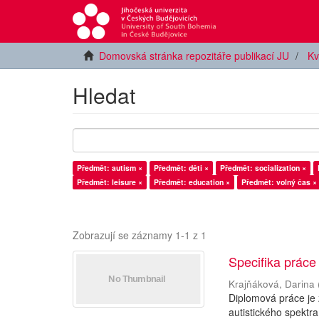
Domovská stránka repozitáře publikací JU
Kv
Hledat
Předmět: autism ×
Předmět: děti ×
Předmět: socialization ×
Předmět: leisure ×
Předmět: education ×
Předmět: volný čas ×
Zobrazují se záznamy 1-1 z 1
Specifika práce
Krajňáková, Darina
Diplomová práce je
autistického spektra