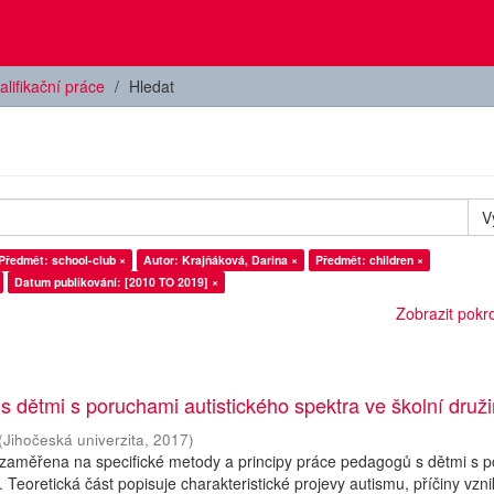
alifikační práce
Hledat
V
Předmět: school-club ×
Autor: Krajňáková, Darina ×
Předmět: children ×
Datum publikování: [2010 TO 2019] ×
Zobrazit pokroč
 s dětmi s poruchami autistického spektra ve školní druž
(
Jihočeská univerzita
,
2017
)
 zaměřena na specifické metody a principy práce pedagogů s dětmi s 
. Teoretická část popisuje charakteristické projevy autismu, příčiny vzn