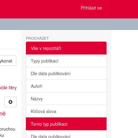
Přihlásit se
PROCHÁZET
Vše v repozitáři
ykonat
Typy publikací
Dle data publikování
Autoři
ilé filtry
Názvy
Klíčová slova
ině
Tento typ publikací
poruchou
iku
Dle data publikování