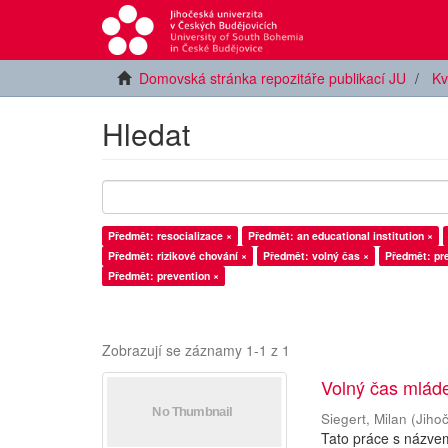
Domovská stránka repozitáře publikací JU
Kv
Hledat
Předmět: resocializace ×
Předmět: an educational institution ×
Předmět: rizikové chování ×
Předmět: volný čas ×
Předmět: pr
Předmět: prevention ×
Zobrazují se záznamy 1-1 z 1
Volný čas mlád
Siegert, Milan
(
Jiho
Tato práce s názve