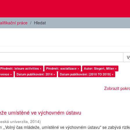
alifikační práce
Hledat
V
Předmět: leisure activities ×
Předmět: socializace ×
Autor: Siegert, Milan ×
evence ×
Datum publikování: 2014 ×
Datum publikování: [2010 TO 2019] ×
Zobrazit pokroč
eže umístěné ve výchovném ústavu
česká univerzita
,
2014
)
m ,,Volný čas mládeže, umístěné ve výchovném ústavu" se zabývá rizi