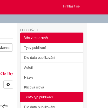
Přihlásit se
PROCHÁZET
Vše v repozitáři
ykonat
Typy publikací
Dle data publikování
Autoři
ilé filtry
Názvy
Klíčová slova
Tento typ publikací
kovým
Dle data publikování