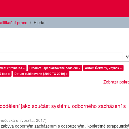
alifikační práce
Hledat
V
mět: kriminalita ×
Předmět: specializované oddělení ×
Autor: Červený, Zbyněk ×
ý čas ×
Datum publikování: [2010 TO 2019] ×
Zobrazit pokroč
 oddělení jako součást systému odborného zacházení s
ihočeská univerzita
,
2017
)
 zabývá odborným zacházením s odsouzenými, konkrétně terapeutick