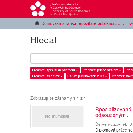
Domovská stránka repozitáře publikací JU
Kv
Hledat
Předmět: special department ×
Předmět: prison system ×
Před
Předmět: free time ×
Datum publikování: 2017 ×
Předmět: voln
Zobrazují se záznamy 1-1 z 1
Specializované
odsouzenými.
Červený, Zbyněk
(
J
Diplomová práce se