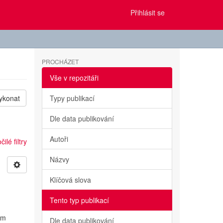
Přihlásit se
PROCHÁZET
Vše v repozitáři
ykonat
Typy publikací
Dle data publikování
Autoři
ilé filtry
Názvy
Klíčová slova
Tento typ publikací
ým
Dle data publikování