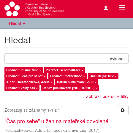
Přepn
navig
Hledat
Hledat
Vykonat
Předmět: leisure time ×
Předmět: seberealizace ×
Předmět: "čas pro sebe" ×
Předmět: motherhood ×
Has File(s): true ×
Autor: Horatschkeová, Adéla ×
Datum publikování: 2017 ×
Předmět: volný čas ×
Datum publikování: [2010 TO 2019] ×
Zobrazit pokročilé filtry
Zobrazují se záznamy 1-1 z 1
"Čas pro sebe" u žen na mateřské dovolené
Horatschkeová, Adéla
(
Jihočeská univerzita
,
2017
)