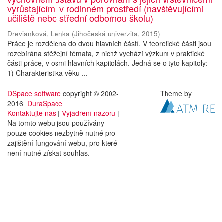
vyrůstajícími v rodinném prostředí (navštěvujícími
učiliště nebo střední odbornou školu)
Drevianková, Lenka
(
Jihočeská univerzita
,
2015
)
Práce je rozdělena do dvou hlavních částí. V teoretické části jsou
rozebírána stěžejní témata, z nichž vychází výzkum v praktické
části práce, v osmi hlavních kapitolách. Jedná se o tyto kapitoly:
1) Charakteristika věku ...
DSpace software
copyright © 2002-
Theme by
2016
DuraSpace
Kontaktujte nás
|
Vyjádření názoru
|
Na tomto webu jsou používány
pouze cookies nezbytně nutné pro
zajištění fungování webu, pro které
není nutné získat souhlas.