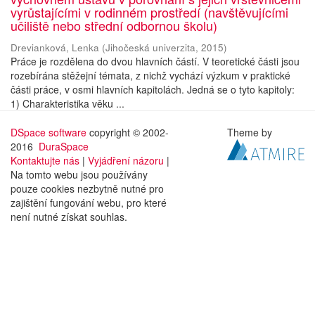
vyrůstajícími v rodinném prostředí (navštěvujícími
učiliště nebo střední odbornou školu)
Drevianková, Lenka
(
Jihočeská univerzita
,
2015
)
Práce je rozdělena do dvou hlavních částí. V teoretické části jsou
rozebírána stěžejní témata, z nichž vychází výzkum v praktické
části práce, v osmi hlavních kapitolách. Jedná se o tyto kapitoly:
1) Charakteristika věku ...
DSpace software
copyright © 2002-
Theme by
2016
DuraSpace
Kontaktujte nás
|
Vyjádření názoru
|
Na tomto webu jsou používány
pouze cookies nezbytně nutné pro
zajištění fungování webu, pro které
není nutné získat souhlas.