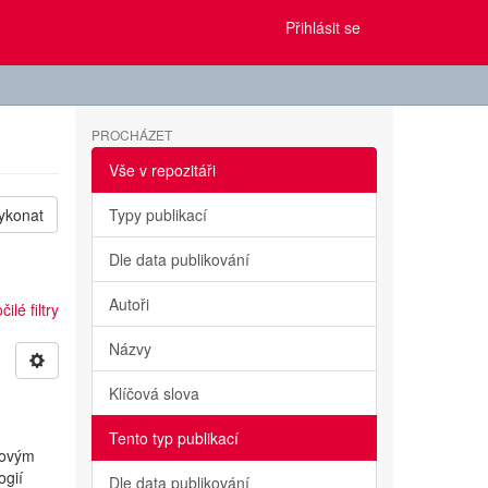
Přihlásit se
PROCHÁZET
Vše v repozitáři
ykonat
Typy publikací
Dle data publikování
Autoři
ilé filtry
Názvy
Klíčová slova
Tento typ publikací
kovým
ogií
Dle data publikování