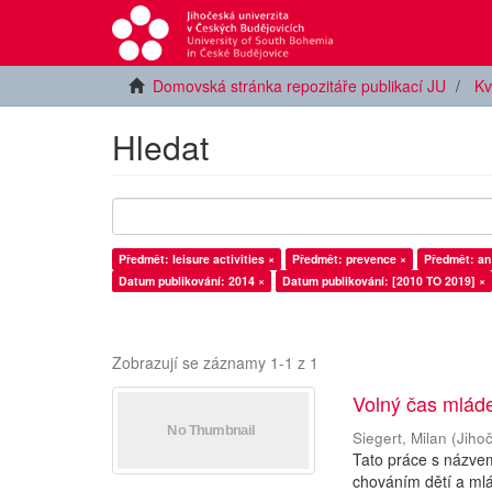
Domovská stránka repozitáře publikací JU
Kv
Hledat
Předmět: leisure activities ×
Předmět: prevence ×
Předmět: an 
Datum publikování: 2014 ×
Datum publikování: [2010 TO 2019] ×
Zobrazují se záznamy 1-1 z 1
Volný čas mlád
Siegert, Milan
(
Jiho
Tato práce s názve
chováním dětí a mlá