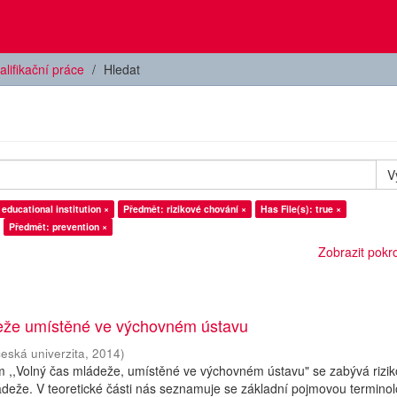
alifikační práce
Hledat
V
educational institution ×
Předmět: rizikové chování ×
Has File(s): true ×
Předmět: prevention ×
Zobrazit pokroč
eže umístěné ve výchovném ústavu
česká univerzita
,
2014
)
m ,,Volný čas mládeže, umístěné ve výchovném ústavu" se zabývá rizi
deže. V teoretické části nás seznamuje se základní pojmovou terminol