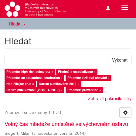
Přepn
navig
Hledat
Hledat
Vykonat
Předmět: high-risk behaviour ×
Předmět: resocializace ×
Předmět: an educational institution ×
Předmět: rizikové chování ×
Has File(s): true ×
Datum publikování: 2014 ×
Datum publikování: [2010 TO 2019] ×
Předmět: prevention ×
Zobrazit pokročilé filtry
Zobrazují se záznamy 1-1 z 1
Volný čas mládeže umístěné ve výchovném ústavu
Siegert, Milan
(
Jihočeská univerzita
,
2014
)