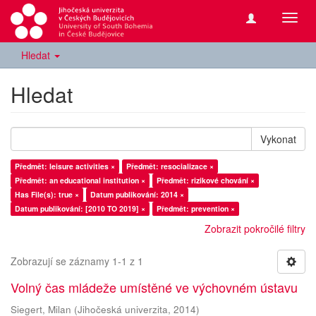
Přepn
navig
Hledat
Hledat
Vykonat
Předmět: leisure activities ×
Předmět: resocializace ×
Předmět: an educational institution ×
Předmět: rizikové chování ×
Has File(s): true ×
Datum publikování: 2014 ×
Datum publikování: [2010 TO 2019] ×
Předmět: prevention ×
Zobrazit pokročilé filtry
Zobrazují se záznamy 1-1 z 1
Volný čas mládeže umístěné ve výchovném ústavu
Siegert, Milan
(
Jihočeská univerzita
,
2014
)