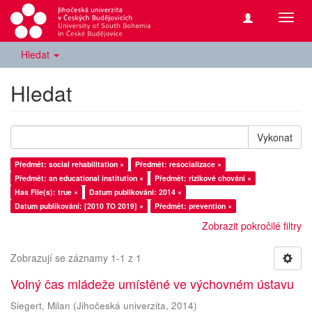
Přepn
navig
Hledat
Hledat
Vykonat
Předmět: social rehabilitation ×
Předmět: resocializace ×
Předmět: an educational institution ×
Předmět: rizikové chování ×
Has File(s): true ×
Datum publikování: 2014 ×
Datum publikování: [2010 TO 2019] ×
Předmět: prevention ×
Zobrazit pokročilé filtry
Zobrazují se záznamy 1-1 z 1
Volný čas mládeže umístěné ve výchovném ústavu
Siegert, Milan
(
Jihočeská univerzita
,
2014
)