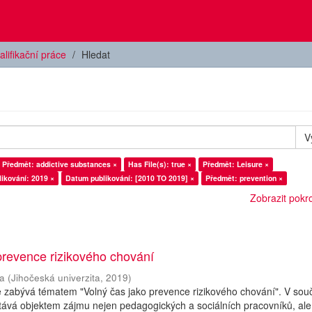
alifikační práce
Hledat
V
Předmět: addictive substances ×
Has File(s): true ×
Předmět: Leisure ×
ikování: 2019 ×
Datum publikování: [2010 TO 2019] ×
Předmět: prevention ×
Zobrazit pokroč
prevence rizikového chování
a
(
Jihočeská univerzita
,
2019
)
e zabývá tématem "Volný čas jako prevence rizikového chování". V so
tává objektem zájmu nejen pedagogických a sociálních pracovníků, ale