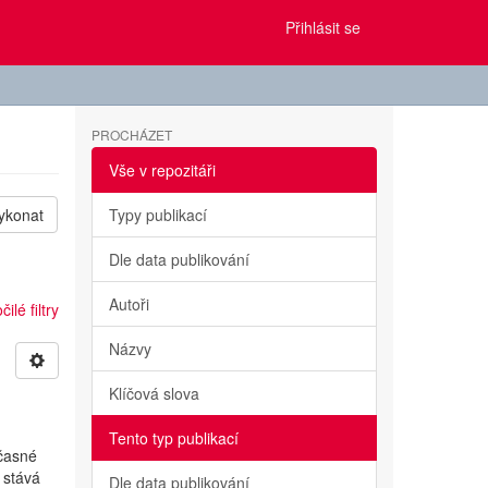
Přihlásit se
PROCHÁZET
Vše v repozitáři
ykonat
Typy publikací
Dle data publikování
Autoři
ilé filtry
Názvy
Klíčová slova
Tento typ publikací
učasné
 stává
Dle data publikování