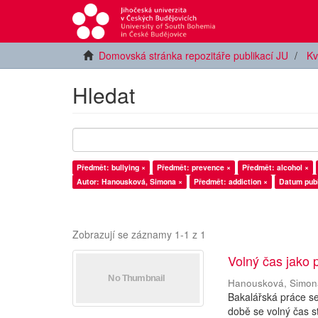
Domovská stránka repozitáře publikací JU
Kv
Hledat
Předmět: bullying ×
Předmět: prevence ×
Předmět: alcohol ×
Autor: Hanousková, Simona ×
Předmět: addiction ×
Datum publ
Zobrazují se záznamy 1-1 z 1
Volný čas jako 
Hanousková, Simon
Bakalářská práce s
době se volný čas s