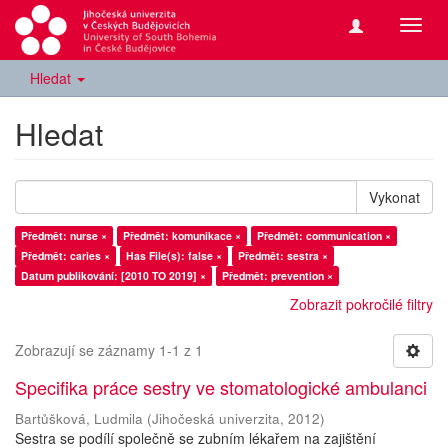
Přepn
navig
Hledat
Hledat
Vykonat
Předmět: nurse ×
Předmět: komunikace ×
Předmět: communication ×
Předmět: caries ×
Has File(s): false ×
Předmět: sestra ×
Datum publikování: [2010 TO 2019] ×
Předmět: prevention ×
Zobrazit pokročilé filtry
Zobrazují se záznamy 1-1 z 1
Specifika práce sestry ve stomatologické ambulanci
Bartůšková, Ludmila
(
Jihočeská univerzita
,
2012
)
Sestra se podílí společně se zubním lékařem na zajištění