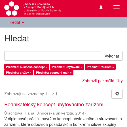
Přepn
navig
Hledat
Hledat
Vykonat
Předmět: business concept ×
Předmět: ubytování ×
Předmět: tourism ×
Předmět: služby ×
Předmět: cestovní ruch ×
Zobrazit pokročilé filtry
Zobrazují se záznamy 1-1 z 1
Podnikatelský koncept ubytovacího zařízení
Šrachtová, Hana
(
Jihočeská univerzita
,
2014
)
V diplomové práci je navržen koncept ubytovacího a stravovacího
zařízení, které odpovídá požadavkům konkrétní cílové skupiny