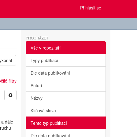
Přihlásit se
PROCHÁZET
Vše v repozitáři
ykonat
Typy publikací
Dle data publikování
ilé filtry
Autoři
Názvy
Klíčová slova
 a dále
Tento typ publikací
 ruchu
Dle data publikování