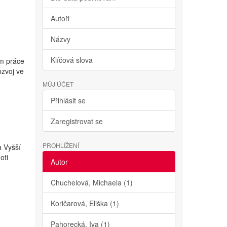
Autoři
Názvy
Klíčová slova
em práce
ozvoj ve
MŮJ ÚČET
Přihlásit se
Zaregistrovat se
PROHLÍŽENÍ
a Vyšší
oti
Autor
Chuchelová, Michaela (1)
Koričarová, Eliška (1)
Pahorecká, Iva (1)