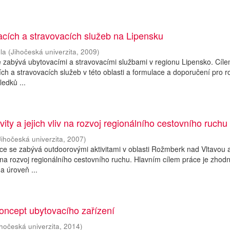
cích a stravovacích služeb na Lipensku
la
(
Jihočeská univerzita
,
2009
)
 zabývá ubytovacími a stravovacími službami v regionu Lipensko. Cíl
ích a stravovacích služeb v této oblasti a formulace a doporučení pro r
ledků ...
ity a jejich vliv na rozvoj regionálního cestovního ruchu
Jihočeská univerzita
,
2007
)
ce se zabývá outdoorovými aktivitami v oblasti Rožmberk nad Vltavou 
m na rozvoj regionálního cestovního ruchu. Hlavním cílem práce je zhodn
a úroveň ...
oncept ubytovacího zařízení
ihočeská univerzita
,
2014
)