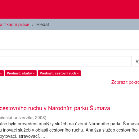
alifikační práce
Hledat
V
 ×
Předmět: služby ×
Předmět: cestovní ruch ×
Zobrazit pokroč
 cestovního ruchu v Národním parku Šumava
očeská univerzita
,
2008
)
ráce bylo provedení analýzy služeb na území Národního parku Šumava
 inovaci služeb v oblasti cestovního ruchu. Analýza služeb cestovního
tovací, stravovací, ...