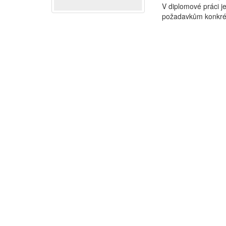
V diplomové práci j
požadavkům konkrét