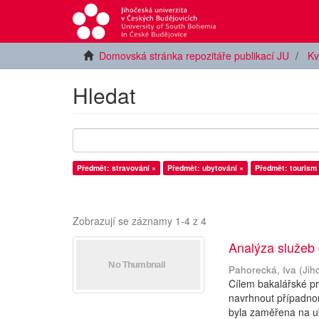
Domovská stránka repozitáře publikací JU
Kv
Hledat
Předmět: stravování ×
Předmět: ubytování ×
Předmět: tourism
Zobrazují se záznamy 1-4 z 4
Analýza služeb
Pahorecká, Iva
(
Jih
Cílem bakalářské p
navrhnout případnou
byla zaměřena na uby