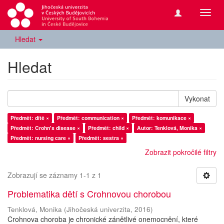
Přepn
navig
Hledat
Hledat
Vykonat
Předmět: dítě ×
Předmět: communication ×
Předmět: komunikace ×
Předmět: Crohn's disease ×
Předmět: child ×
Autor: Tenklová, Monika ×
Předmět: nursing care ×
Předmět: sestra ×
Zobrazit pokročilé filtry
Zobrazují se záznamy 1-1 z 1
Problematika dětí s Crohnovou chorobou
Tenklová, Monika
(
Jihočeská univerzita
,
2016
)
Crohnova choroba je chronické zánětlivé onemocnění, které