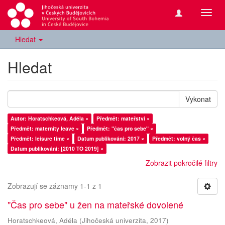
Přepn
navig
Hledat
Hledat
Vykonat
Autor: Horatschkeová, Adéla ×
Předmět: mateřství ×
Předmět: maternity leave ×
Předmět: "čas pro sebe" ×
Předmět: leisure time ×
Datum publikování: 2017 ×
Předmět: volný čas ×
Datum publikování: [2010 TO 2019] ×
Zobrazit pokročilé filtry
Zobrazují se záznamy 1-1 z 1
"Čas pro sebe" u žen na mateřské dovolené
Horatschkeová, Adéla
(
Jihočeská univerzita
,
2017
)