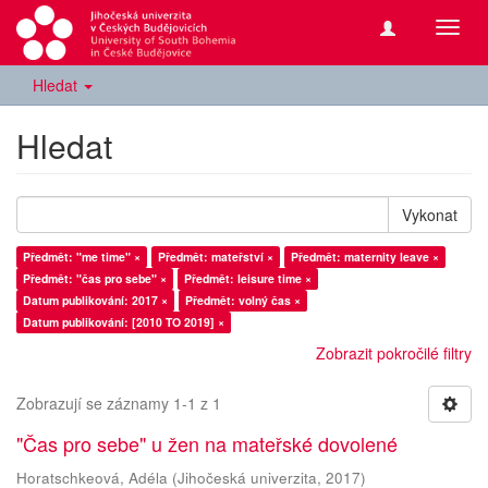
Přepn
navig
Hledat
Hledat
Vykonat
Předmět: "me time" ×
Předmět: mateřství ×
Předmět: maternity leave ×
Předmět: "čas pro sebe" ×
Předmět: leisure time ×
Datum publikování: 2017 ×
Předmět: volný čas ×
Datum publikování: [2010 TO 2019] ×
Zobrazit pokročilé filtry
Zobrazují se záznamy 1-1 z 1
"Čas pro sebe" u žen na mateřské dovolené
Horatschkeová, Adéla
(
Jihočeská univerzita
,
2017
)