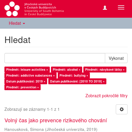
Přepn
navig
Hledat
Hledat
Vykonat
Předmět: leisure activities ×
Předmět: alcohol ×
Předmět: návykové látky ×
Předmět: addictive substances ×
Předmět: bullying ×
Datum publikování: 2019 ×
Datum publikování: [2010 TO 2019] ×
Předmět: prevention ×
Zobrazit pokročilé filtry
Zobrazují se záznamy 1-1 z 1
Volný čas jako prevence rizikového chování
Hanousková, Simona
(
Jihočeská univerzita
,
2019
)