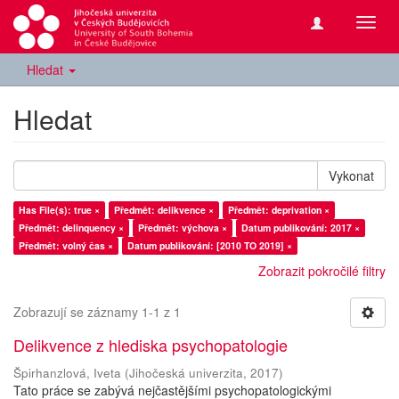
Přepn
navig
Hledat
Hledat
Vykonat
Has File(s): true ×
Předmět: delikvence ×
Předmět: deprivation ×
Předmět: delinquency ×
Předmět: výchova ×
Datum publikování: 2017 ×
Předmět: volný čas ×
Datum publikování: [2010 TO 2019] ×
Zobrazit pokročilé filtry
Zobrazují se záznamy 1-1 z 1
Delikvence z hlediska psychopatologie
Špirhanzlová, Iveta
(
Jihočeská univerzita
,
2017
)
Tato práce se zabývá nejčastějšími psychopatologickými