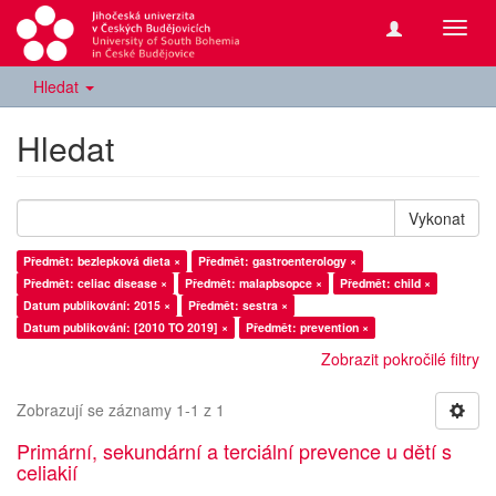
Přepn
navig
Hledat
Hledat
Vykonat
Předmět: bezlepková dieta ×
Předmět: gastroenterology ×
Předmět: celiac disease ×
Předmět: malapbsopce ×
Předmět: child ×
Datum publikování: 2015 ×
Předmět: sestra ×
Datum publikování: [2010 TO 2019] ×
Předmět: prevention ×
Zobrazit pokročilé filtry
Zobrazují se záznamy 1-1 z 1
Primární, sekundární a terciální prevence u dětí s
celiakií