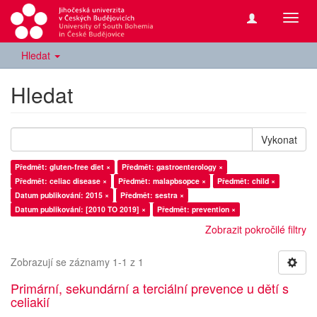
Přepn
navig
Hledat
Hledat
Vykonat
Předmět: gluten-free diet ×
Předmět: gastroenterology ×
Předmět: celiac disease ×
Předmět: malapbsopce ×
Předmět: child ×
Datum publikování: 2015 ×
Předmět: sestra ×
Datum publikování: [2010 TO 2019] ×
Předmět: prevention ×
Zobrazit pokročilé filtry
Zobrazují se záznamy 1-1 z 1
Primární, sekundární a terciální prevence u dětí s
celiakií