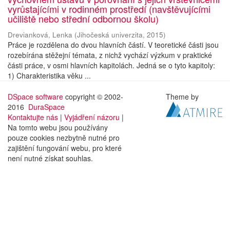
vyrůstajícími v rodinném prostředí (navštěvujícími
učiliště nebo střední odbornou školu)
Drevianková, Lenka
(
Jihočeská univerzita
,
2015
)
Práce je rozdělena do dvou hlavních částí. V teoretické části jsou
rozebírána stěžejní témata, z nichž vychází výzkum v praktické
části práce, v osmi hlavních kapitolách. Jedná se o tyto kapitoly:
1) Charakteristika věku ...
DSpace software
copyright © 2002-
Theme by
2016
DuraSpace
Kontaktujte nás
|
Vyjádření názoru
|
Na tomto webu jsou používány
pouze cookies nezbytně nutné pro
zajištění fungování webu, pro které
není nutné získat souhlas.