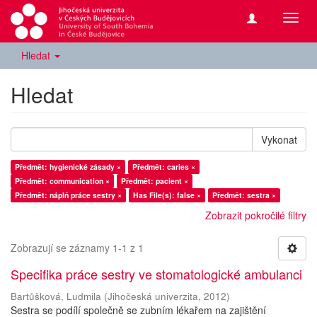
Přepn
navig
Hledat
Hledat
Vykonat
Předmět: hygienické zásady ×
Předmět: caries ×
Předmět: communication ×
Předmět: pacient ×
Předmět: náplň práce sestry ×
Has File(s): false ×
Předmět: sestra ×
Zobrazit pokročilé filtry
Zobrazují se záznamy 1-1 z 1
Specifika práce sestry ve stomatologické ambulanci
Bartůšková, Ludmila
(
Jihočeská univerzita
,
2012
)
Sestra se podílí společně se zubním lékařem na zajištění