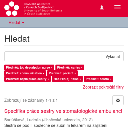
Přepn
navig
Hledat
Hledat
Vykonat
Předmět: job description nurse ×
Předmět: caries ×
Předmět: communication ×
Předmět: pacient ×
Předmět: náplň práce sestry ×
Has File(s): false ×
Předmět: sestra ×
Zobrazit pokročilé filtry
Zobrazují se záznamy 1-1 z 1
Specifika práce sestry ve stomatologické ambulanci
Bartůšková, Ludmila
(
Jihočeská univerzita
,
2012
)
Sestra se podílí společně se zubním lékařem na zajištění