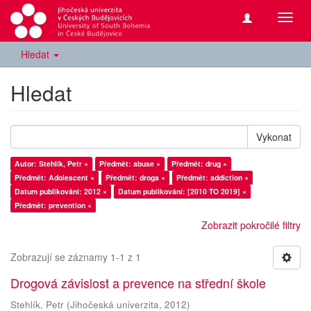
Přepn
navig
Hledat
Hledat
Vykonat
Autor: Stehlík, Petr ×
Předmět: abuse ×
Předmět: drug ×
Předmět: Adolescent ×
Předmět: droga ×
Předmět: addiction ×
Datum publikování: 2012 ×
Datum publikování: [2010 TO 2019] ×
Předmět: prevention ×
Zobrazit pokročilé filtry
Zobrazují se záznamy 1-1 z 1
Drogová závislost a prevence na střední škole
Stehlík, Petr
(
Jihočeská univerzita
,
2012
)