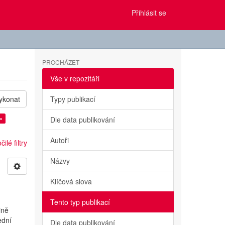
Přihlásit se
PROCHÁZET
Vše v repozitáři
ykonat
Typy publikací
×
Dle data publikování
Autoři
ilé filtry
Názvy
Klíčová slova
Tento typ publikací
ině
ední
Dle data publikování