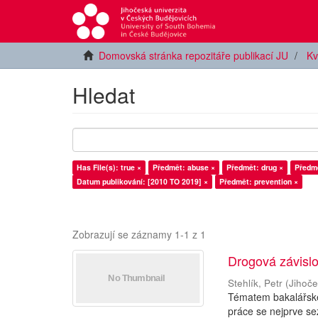
Domovská stránka repozitáře publikací JU
Kv
Hledat
Has File(s): true ×
Předmět: abuse ×
Předmět: drug ×
Předmě
Datum publikování: [2010 TO 2019] ×
Předmět: prevention ×
Zobrazují se záznamy 1-1 z 1
Drogová závislo
Stehlík, Petr
(
Jihoče
Tématem bakalářské 
práce se nejprve se