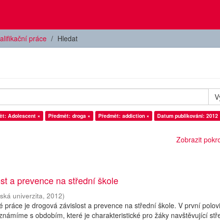
alifikační práce
Hledat
V
t: Adolescent ×
Předmět: droga ×
Předmět: addiction ×
Datum publikování: 2012 
Zobrazit pokroč
st a prevence na střední škole
ská univerzita
,
2012
)
práce je drogová závislost a prevence na střední škole. V první polov
známíme s obdobím, které je charakteristické pro žáky navštěvující stř