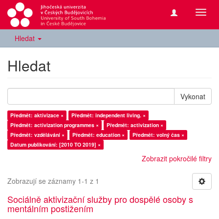
Přepn
navig
Hledat
Hledat
Vykonat
Předmět: aktivizace ×
Předmět: independent living. ×
Předmět: activization programmes ×
Předmět: activization ×
Předmět: vzdělávání ×
Předmět: education ×
Předmět: volný čas ×
Datum publikování: [2010 TO 2019] ×
Zobrazit pokročilé filtry
Zobrazují se záznamy 1-1 z 1
Sociálně aktivizační služby pro dospělé osoby s
mentálním postižením