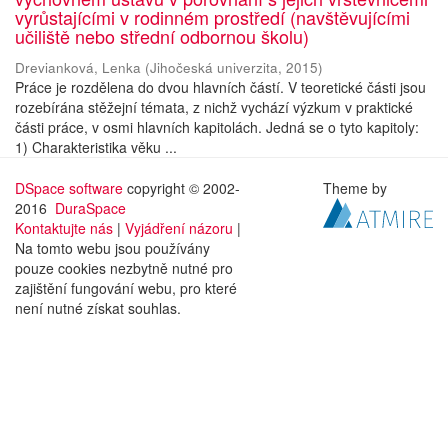
vyrůstajícími v rodinném prostředí (navštěvujícími
učiliště nebo střední odbornou školu)
Drevianková, Lenka
(
Jihočeská univerzita
,
2015
)
Práce je rozdělena do dvou hlavních částí. V teoretické části jsou
rozebírána stěžejní témata, z nichž vychází výzkum v praktické
části práce, v osmi hlavních kapitolách. Jedná se o tyto kapitoly:
1) Charakteristika věku ...
DSpace software
copyright © 2002-
Theme by
2016
DuraSpace
Kontaktujte nás
|
Vyjádření názoru
|
Na tomto webu jsou používány
pouze cookies nezbytně nutné pro
zajištění fungování webu, pro které
není nutné získat souhlas.