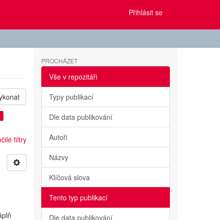
Přihlásit se
PROCHÁZET
Vše v repozitáři
ykonat
Typy publikací
×
Dle data publikování
Autoři
ilé filtry
Názvy
Klíčová slova
Tento typ publikací
áplň
Dle data publikování