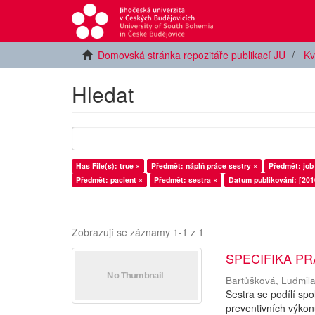
Domovská stránka repozitáře publikací JU
Kv
Hledat
Has File(s): true ×
Předmět: náplň práce sestry ×
Předmět: job
Předmět: pacient ×
Předmět: sestra ×
Datum publikování: [201
Zobrazují se záznamy 1-1 z 1
SPECIFIKA P
Bartůšková, Ludmil
Sestra se podílí sp
preventivních výkon