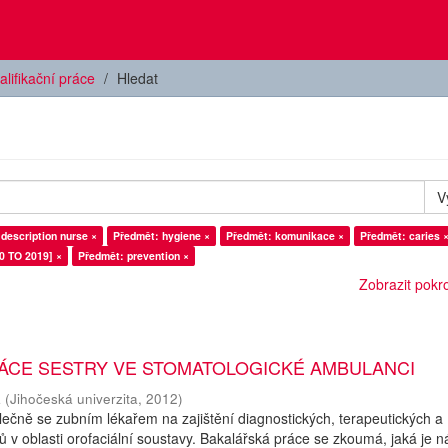
alifikační práce
Hledat
V
 description nurse ×
Předmět: hygiene ×
Předmět: komunikace ×
Předmět: caries 
0 TO 2019] ×
Předmět: prevention ×
Zobrazit pokroč
RÁCE SESTRY VE STOMATOLOGICKÉ AMBULANCI
a
(
Jihočeská univerzita
,
2012
)
olečně se zubním lékařem na zajištění diagnostických, terapeutických a
ů v oblasti orofaciální soustavy. Bakalářská práce se zkoumá, jaká je n