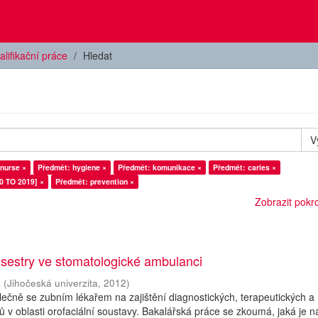
alifikační práce
Hledat
V
 nurse ×
Předmět: hygiene ×
Předmět: komunikace ×
Předmět: caries ×
0 TO 2019] ×
Předmět: prevention ×
Zobrazit pokroč
 sestry ve stomatologické ambulanci
a
(
Jihočeská univerzita
,
2012
)
olečně se zubním lékařem na zajištění diagnostických, terapeutických a
ů v oblasti orofaciální soustavy. Bakalářská práce se zkoumá, jaká je n