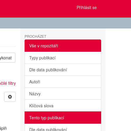
Přihlásit se
PROCHÁZET
Vše v repozitáři
ykonat
Typy publikací
Dle data publikování
Autoři
ilé filtry
Názvy
Klíčová slova
Tento typ publikací
áplň
Dle data publikování