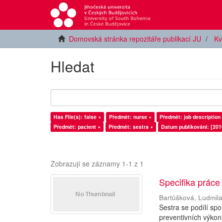
Domovská stránka repozitáře publikací JU
Kv
Hledat
Has File(s): false ×
Předmět: nurse ×
Předmět: job description
Předmět: pacient ×
Předmět: sestra ×
Datum publikování: [201
Zobrazují se záznamy 1-1 z 1
Specifika práce
Bartůšková, Ludmil
Sestra se podílí sp
preventivních výkon