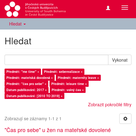
Přepn
navig
Hledat
Hledat
Vykonat
Předmět: "me time" ×
Předmět: seberealizace ×
Předmět: mateřská dovolená ×
Předmět: maternity leave ×
Předmět: "čas pro sebe" ×
Předmět: leisure time ×
Datum publikování: 2017 ×
Předmět: volný čas ×
Datum publikování: [2010 TO 2019] ×
Zobrazit pokročilé filtry
Zobrazují se záznamy 1-1 z 1
"Čas pro sebe" u žen na mateřské dovolené