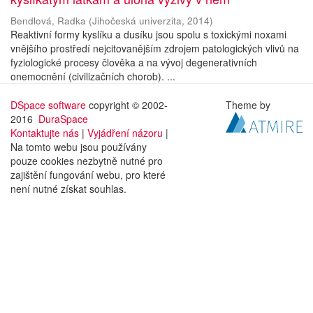
Bendlová, Radka
(
Jihočeská univerzita
,
2014
)
Reaktivní formy kyslíku a dusíku jsou spolu s toxickými noxami
vnějšího prostředí nejcitovanějším zdrojem patologických vlivů na
fyziologické procesy člověka a na vývoj degenerativních
onemocnění (civilizačních chorob). ...
DSpace software
copyright © 2002-
Theme by
2016
DuraSpace
Kontaktujte nás
|
Vyjádření názoru
|
Na tomto webu jsou používány
pouze cookies nezbytně nutné pro
zajištění fungování webu, pro které
není nutné získat souhlas.